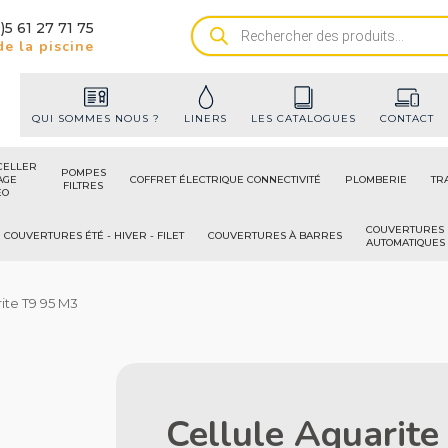
)5 61 27 71 75
Recherche
e la piscine
de
produits
QUI SOMMES NOUS ?
LINERS
LES CATALOGUES
CONTACT
CELLER
POMPES
AGE
COFFRET ÉLECTRIQUE CONNECTIVITÉ
PLOMBERIE
TR
FILTRES
ÉO
COUVERTURES
COUVERTURES ÉTÉ - HIVER - FILET
COUVERTURES À BARRES
AUTOMATIQUES
rite T9 95 M3
Cellule Aquarit