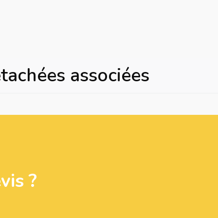
étachées associées
is ?