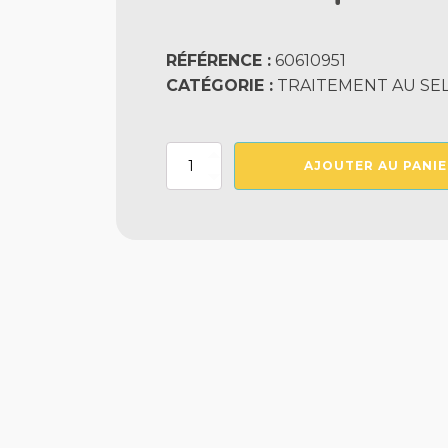
RÉFÉRENCE :
60610951
CATÉGORIE :
TRAITEMENT AU SEL
quantité
AJOUTER AU PANIE
de
Cellule
Aquarite
T9
95
M3