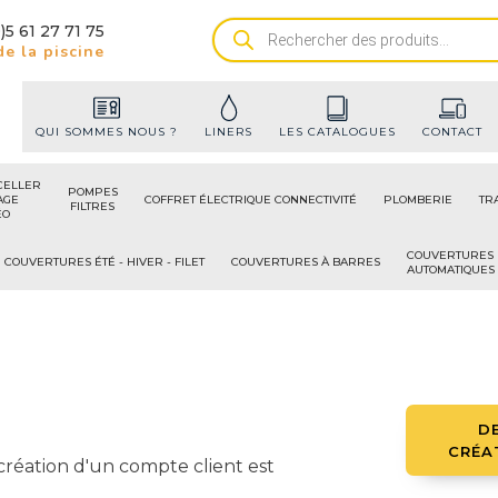
)5 61 27 71 75
Recherche
e la piscine
de
produits
QUI SOMMES NOUS ?
LINERS
LES CATALOGUES
CONTACT
CELLER
POMPES
AGE
COFFRET ÉLECTRIQUE CONNECTIVITÉ
PLOMBERIE
TR
FILTRES
ÉO
COUVERTURES
COUVERTURES ÉTÉ - HIVER - FILET
COUVERTURES À BARRES
AUTOMATIQUES
D
CRÉA
 création d'un compte client est