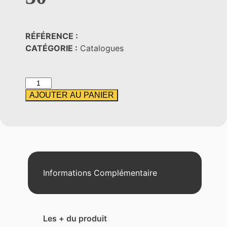
RÉFÉRENCE :
CATÉGORIE :
Catalogues
quantité
de
AJOUTER AU PANIER
Electrode
Akeron
30
Informations Complémentaire
Les + du produit