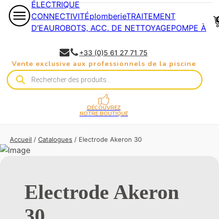
ÉLECTRIQUE
CONNECTIVITÉ
plomberie
TRAITEMENT
D’EAU
ROBOTS, ACC. DE NETTOYAGE
POMPE À
CHALEUR
COUVERTURES ÉTÉ - HIVER -
FILET
COUVERTURES À
+33 (0)5 61 27 71 75
BARRES
COUVERTURES AUTOMATIQUES
Vente exclusive aux professionnels de la piscine
Recherche
de
produits
DÉCOUVREZ
NOTRE BOUTIQUE
Accueil
/
Catalogues
/ Electrode Akeron 30
Electrode Akeron
30