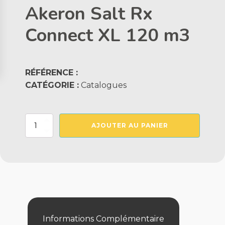
Akeron Salt Rx
Connect XL 120 m3
RÉFÉRENCE :
CATÉGORIE :
Catalogues
quantité
AJOUTER AU PANIER
de
Akeron
Salt
Rx
Connect
XL
120
m3
Informations Complémentaire