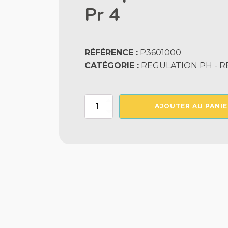
Pr 4
RÉFÉRENCE :
P3601000
CATÉGORIE :
REGULATION PH - R
quantité
AJOUTER AU PANIE
de
Pompes
Peristaltique
Debit
Variable
Pr
4