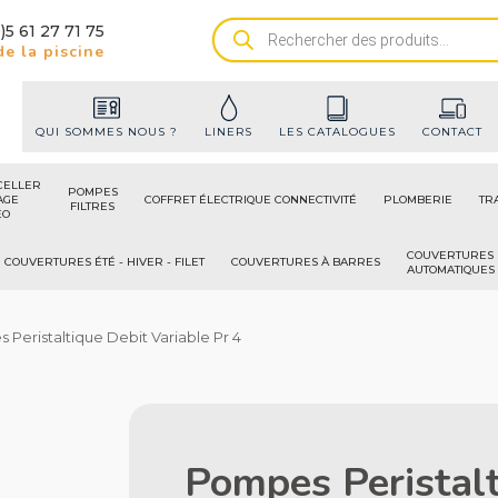
)5 61 27 71 75
Recherche
e la piscine
de
produits
QUI SOMMES NOUS ?
LINERS
LES CATALOGUES
CONTACT
CELLER
POMPES
AGE
COFFRET ÉLECTRIQUE CONNECTIVITÉ
PLOMBERIE
TR
FILTRES
ÉO
COUVERTURES
COUVERTURES ÉTÉ - HIVER - FILET
COUVERTURES À BARRES
AUTOMATIQUES
 Peristaltique Debit Variable Pr 4
Pompes Peristalt