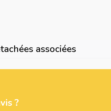
étachées associées
is ?