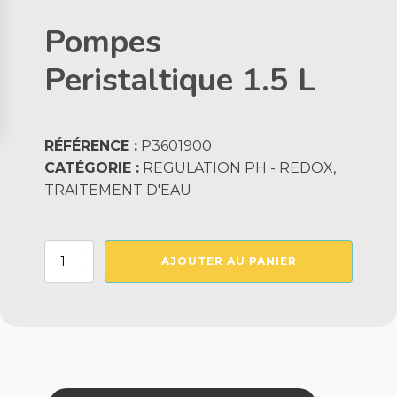
Pompes
Peristaltique 1.5 L
RÉFÉRENCE :
P3601900
CATÉGORIE :
REGULATION PH - REDOX,
TRAITEMENT D'EAU
quantité
AJOUTER AU PANIER
de
Pompes
Peristaltique
1.5
L