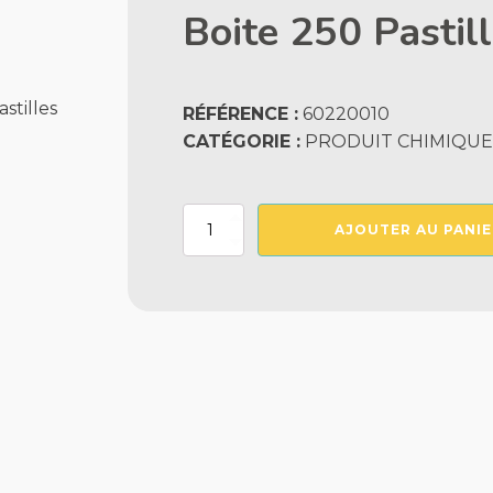
Boite 250 Pastil
RÉFÉRENCE :
60220010
CATÉGORIE :
PRODUIT CHIMIQUE,
quantité
AJOUTER AU PANIE
de
Reactif
Stabilisant
Noir/Photometre
Boite
250
Pastilles