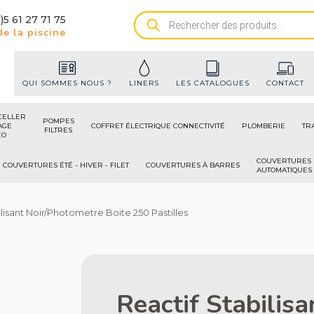
)5 61 27 71 75
Recherche
e la piscine
de
produits
QUI SOMMES NOUS ?
LINERS
LES CATALOGUES
CONTACT
CELLER
POMPES
AGE
COFFRET ÉLECTRIQUE CONNECTIVITÉ
PLOMBERIE
TR
FILTRES
ÉO
COUVERTURES
COUVERTURES ÉTÉ - HIVER - FILET
COUVERTURES À BARRES
AUTOMATIQUES
ilisant Noir/Photometre Boite 250 Pastilles
Reactif Stabilis