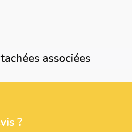
étachées associées
is ?