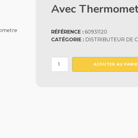
Avec Thermomet
RÉFÉRENCE :
60931120
CATÉGORIE :
DISTRIBUTEUR DE C
quantité
AJOUTER AU PANIE
de
Diffuseur
De
Chlore
Flottant
Rose
Avec
Thermometre