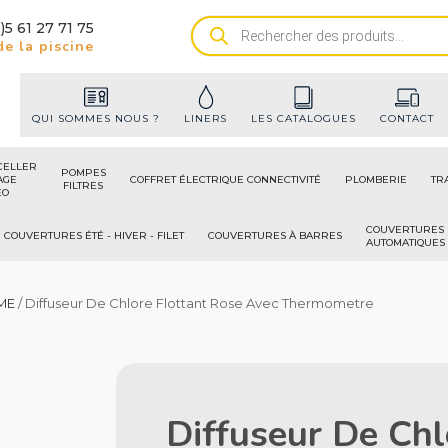
)5 61 27 71 75
Recherche
e la piscine
de
produits
QUI SOMMES NOUS ?
LINERS
LES CATALOGUES
CONTACT
CELLER
POMPES
AGE
COFFRET ÉLECTRIQUE CONNECTIVITÉ
PLOMBERIE
TR
FILTRES
ÉO
COUVERTURES
COUVERTURES ÉTÉ - HIVER - FILET
COUVERTURES À BARRES
AUTOMATIQUES
ME
/ Diffuseur De Chlore Flottant Rose Avec Thermometre
Diffuseur De Chl