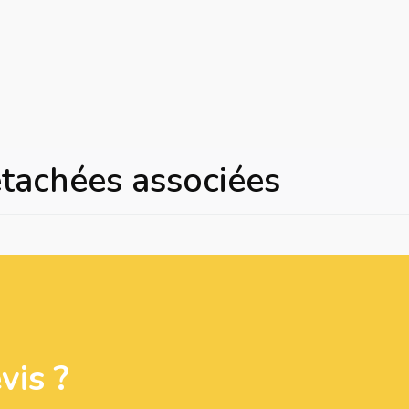
étachées associées
is ?