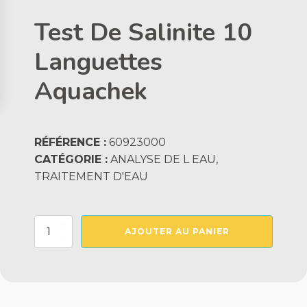
Test De Salinite 10
Languettes
Aquachek
RÉFÉRENCE :
60923000
CATÉGORIE :
ANALYSE DE L EAU,
TRAITEMENT D'EAU
quantité
AJOUTER AU PANIER
de
Test
De
Salinite
10
Languettes