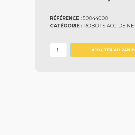
RÉFÉRENCE :
50044000
CATÉGORIE :
ROBOTS ACC. DE N
quantité
AJOUTER AU PANIE
de
Booster
Hayward
1Cv
Mono