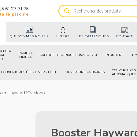
)5 61 27 71 75
Recherche
e la piscine
de
produits
QUI SOMMES NOUS ?
LINERS
LES CATALOGUES
CONTACT
CELLER
POMPES
AGE
COFFRET ÉLECTRIQUE CONNECTIVITÉ
PLOMBERIE
TR
FILTRES
ÉO
COUVERTURES
COUVERTURES ÉTÉ - HIVER - FILET
COUVERTURES À BARRES
AUTOMATIQUES
ster Hayward 1Cv Mono
Booster Haywar