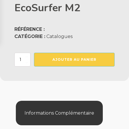
EcoSurfer M2
RÉFÉRENCE :
CATÉGORIE :
Catalogues
quantité
AJOUTER AU PANIER
de
EcoSurfer
M2
Informations Complémentaire