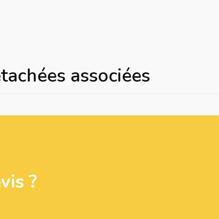
étachées associées
is ?