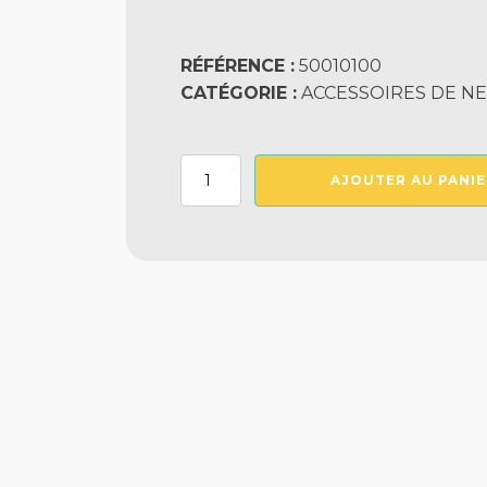
RÉFÉRENCE :
50010100
CATÉGORIE :
ACCESSOIRES DE NE
quantité
AJOUTER AU PANIE
de
Tete
De
Balai
Demi
Lune