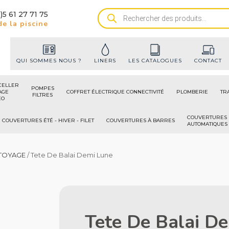
)5 61 27 71 75
Recherche
e la piscine
de
produits
QUI SOMMES NOUS ?
LINERS
LES CATALOGUES
CONTACT
CELLER
POMPES
AGE
COFFRET ÉLECTRIQUE CONNECTIVITÉ
PLOMBERIE
TR
FILTRES
ÉO
COUVERTURES
COUVERTURES ÉTÉ - HIVER - FILET
COUVERTURES À BARRES
AUTOMATIQUES
TOYAGE
/ Tete De Balai Demi Lune
Tete De Balai D