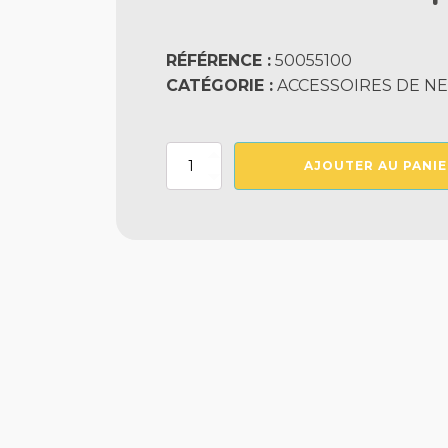
RÉFÉRENCE :
50055100
CATÉGORIE :
ACCESSOIRES DE NE
quantité
AJOUTER AU PANIE
de
Manche
Telescopique
2X2,40
M