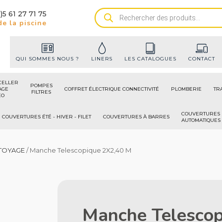
)5 61 27 71 75
Recherche
e la piscine
de
produits
QUI SOMMES NOUS ?
LINERS
LES CATALOGUES
CONTACT
CELLER
POMPES
AGE
COFFRET ÉLECTRIQUE CONNECTIVITÉ
PLOMBERIE
TR
FILTRES
ÉO
COUVERTURES
COUVERTURES ÉTÉ - HIVER - FILET
COUVERTURES À BARRES
AUTOMATIQUES
TOYAGE
/ Manche Telescopique 2X2,40 M
Manche Telesco