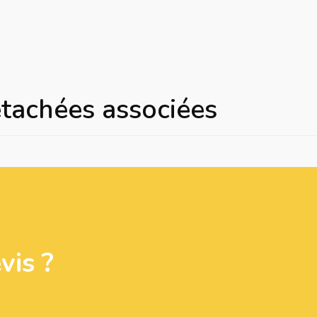
étachées associées
is ?