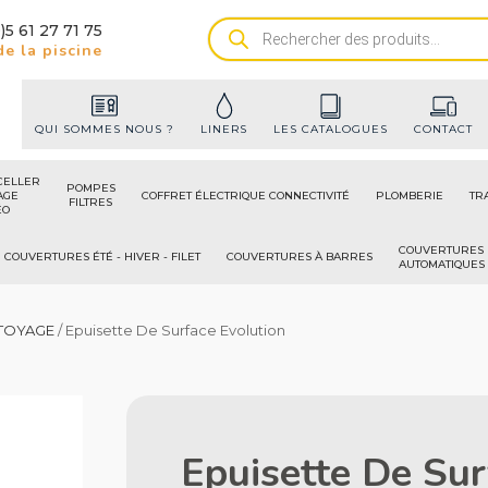
)5 61 27 71 75
Recherche
e la piscine
de
produits
QUI SOMMES NOUS ?
LINERS
LES CATALOGUES
CONTACT
CELLER
POMPES
AGE
COFFRET ÉLECTRIQUE CONNECTIVITÉ
PLOMBERIE
TR
FILTRES
ÉO
COUVERTURES
COUVERTURES ÉTÉ - HIVER - FILET
COUVERTURES À BARRES
AUTOMATIQUES
TOYAGE
/ Epuisette De Surface Evolution
Epuisette De Sur