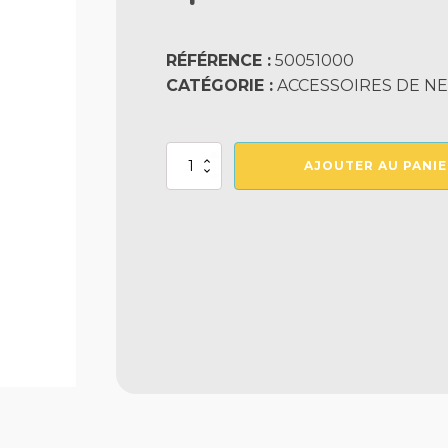
RÉFÉRENCE :
50051000
CATÉGORIE :
ACCESSOIRES DE NE
quantité
AJOUTER AU PANIE
de
Epuisette
De
Surface
Evolution