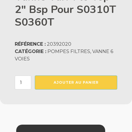
2" Bsp Pour S0310T
S0360T
RÉFÉRENCE :
20392020
CATÉGORIE :
POMPES FILTRES, VANNE 6
VOIES
quantité
AJOUTER AU PANIER
de
Vanne
Vari-
Flo
Top
2"
Bsp
Pour
S0310T