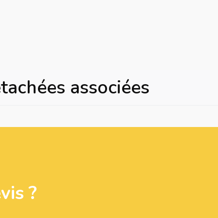
étachées associées
is ?