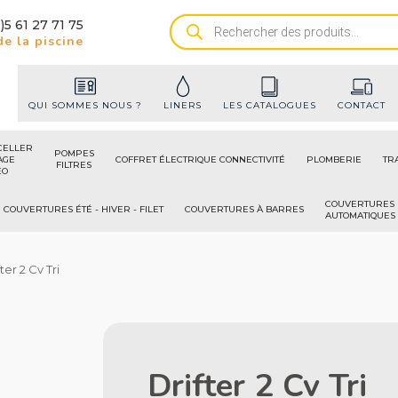
)5 61 27 71 75
Recherche
e la piscine
de
produits
QUI SOMMES NOUS ?
LINERS
LES CATALOGUES
CONTACT
CELLER
POMPES
AGE
COFFRET ÉLECTRIQUE CONNECTIVITÉ
PLOMBERIE
TR
FILTRES
ÉO
COUVERTURES
COUVERTURES ÉTÉ - HIVER - FILET
COUVERTURES À BARRES
AUTOMATIQUES
fter 2 Cv Tri
Drifter 2 Cv Tri