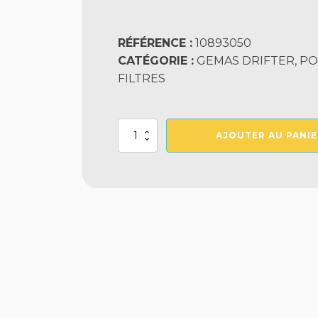
RÉFÉRENCE :
10893050
CATÉGORIE :
GEMAS DRIFTER, PO
FILTRES
quantité
AJOUTER AU PANIE
de
Drifter
2
Cv
Tri