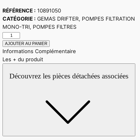
RÉFÉRENCE :
10891050
CATÉGORIE :
GEMAS DRIFTER, POMPES FILTRATION
MONO-TRI, POMPES FILTRES
quantité
de
AJOUTER AU PANIER
Drifter
Informations Complémentaire
2
Les + du produit
Cv
Découvrez les pièces détachées associées
Mono