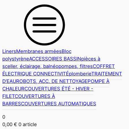
Liners
Membranes armées
Bloc
polystyrène
ACCESSOIRES BASSIN
pièces à
sceller,
éclairage, balnéo
pompes, filtres
COFFRET
ÉLECTRIQUE CONNECTIVITÉ
plomberie
TRAITEMENT
D’EAU
ROBOTS, ACC. DE NETTOYAGE
POMPE À
CHALEUR
COUVERTURES ÉTÉ - HIVER -
FILET
COUVERTURES À
BARRES
COUVERTURES AUTOMATIQUES
0
0,00
€
0 article