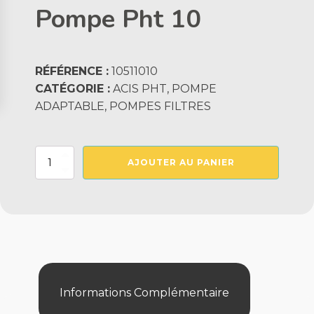
Pompe Pht 10
RÉFÉRENCE :
10511010
CATÉGORIE :
ACIS PHT, POMPE
ADAPTABLE, POMPES FILTRES
quantité
AJOUTER AU PANIER
de
Pompe
Pht
10
Informations Complémentaire