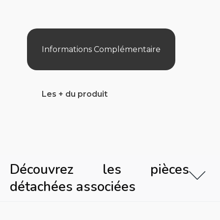
Full
Inverter
40
Mono
New
3,81-
Informations Complémentaire
17,45
Kw
Les + du produit
Découvrez les pièces
détachées associées