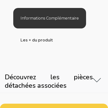
070
M
1,1-
4,55
Informations Complémentaire
Kw
Les + du produit
Découvrez les pièces
détachées associées