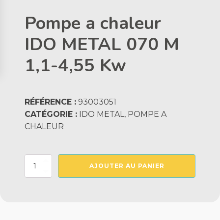
Pompe a chaleur
IDO METAL 070 M
1,1-4,55 Kw
RÉFÉRENCE :
93003051
CATÉGORIE :
IDO METAL, POMPE A
CHALEUR
quantité
AJOUTER AU PANIER
de
Pompe
a
chaleur
IDO
METAL