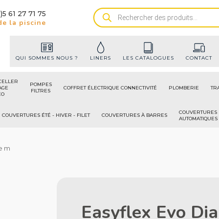
)5 61 27 71 75
Recherche
e la piscine
de
produits
QUI SOMMES NOUS ?
LINERS
LES CATALOGUES
CONTACT
CELLER
POMPES
AGE
COFFRET ÉLECTRIQUE CONNECTIVITÉ
PLOMBERIE
TR
FILTRES
ÉO
COUVERTURES
COUVERTURES ÉTÉ - HIVER - FILET
COUVERTURES À BARRES
AUTOMATIQUES
Le m
Easyflex Evo Di