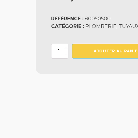
RÉFÉRENCE :
80050500
CATÉGORIE :
PLOMBERIE, TUYAU
quantité
AJOUTER AU PANIE
de
Easyflex
Evo
Diam
50
Rlx
50
M
Le
m