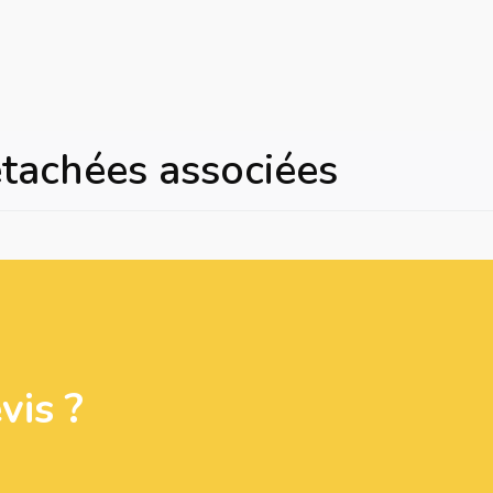
étachées associées
is ?