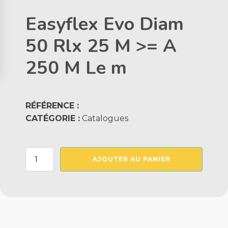
Easyflex Evo Diam
50 Rlx 25 M >= A
250 M Le m
RÉFÉRENCE :
CATÉGORIE :
Catalogues
quantité
AJOUTER AU PANIER
de
Easyflex
Evo
Diam
50
Rlx
25