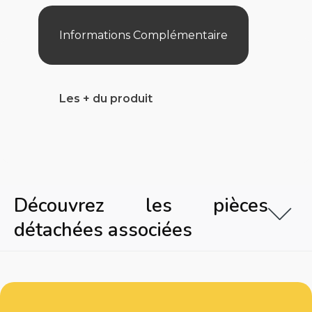
M
>=
A
Informations Complémentaire
250
M
Le
m
Les + du produit
Découvrez les pièces
détachées associées