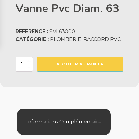
Vanne Pvc Diam. 63
RÉFÉRENCE :
8VL63000
CATÉGORIE :
PLOMBERIE, RACCORD PVC
quantité
AJOUTER AU PANIER
de
Vanne
Pvc
Diam.
63
Informations Complémentaire