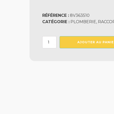
RÉFÉRENCE :
8V363510
CATÉGORIE :
PLOMBERIE, RACCOR
quantité
AJOUTER AU PANIE
de
Vanne
3
Voies
Taraudee
1"1/2