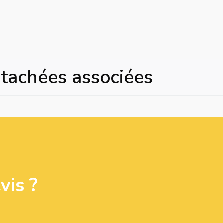
étachées associées
is ?