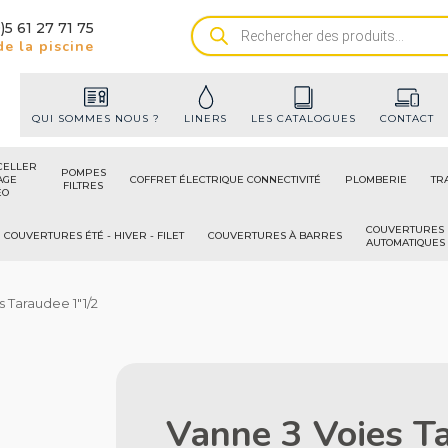
)5 61 27 71 75
Recherche
e la piscine
de
produits
QUI SOMMES NOUS ?
LINERS
LES CATALOGUES
CONTACT
CELLER
POMPES
AGE
COFFRET ÉLECTRIQUE CONNECTIVITÉ
PLOMBERIE
TR
FILTRES
ÉO
COUVERTURES
COUVERTURES ÉTÉ - HIVER - FILET
COUVERTURES À BARRES
AUTOMATIQUES
s Taraudee 1"1/2
Vanne 3 Voies T