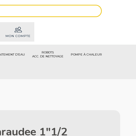
MON COMPTE
ROBOTS
AITEMENT D’EAU
POMPE À CHALEUR
ACC. DE NETTOYAGE
araudee 1"1/2