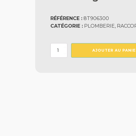
RÉFÉRENCE :
8T906300
CATÉGORIE :
PLOMBERIE, RACCO
quantité
AJOUTER AU PANIE
de
Te
90°
Égale
FxFxF
Coller
Diam.
63