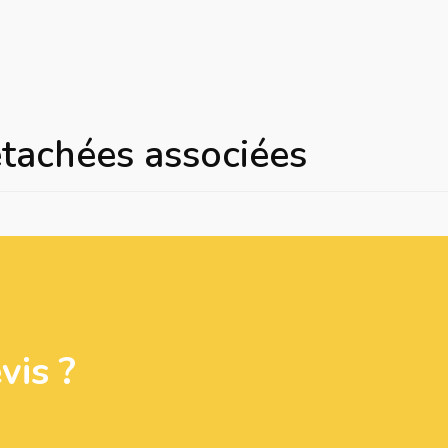
étachées associées
is ?