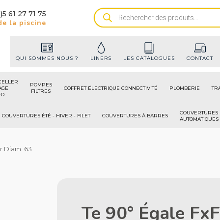
)5 61 27 71 75
Recherche
e la piscine
de
produits
QUI SOMMES NOUS ?
LINERS
LES CATALOGUES
CONTACT
CELLER
POMPES
AGE
COFFRET ÉLECTRIQUE CONNECTIVITÉ
PLOMBERIE
TR
FILTRES
ÉO
COUVERTURES
COUVERTURES ÉTÉ - HIVER - FILET
COUVERTURES À BARRES
AUTOMATIQUES
r Diam. 63
Te 90° Égale FxF