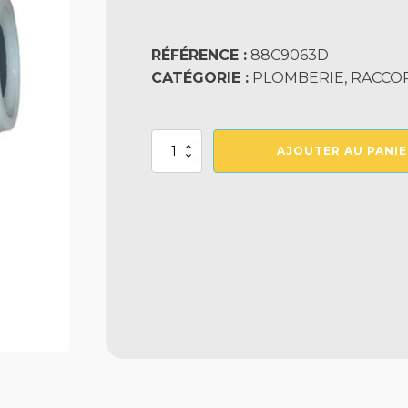
RÉFÉRENCE :
88C9063D
CATÉGORIE :
PLOMBERIE, RACCO
quantité
AJOUTER AU PANIE
de
Coude
90°
Double
Compression
63