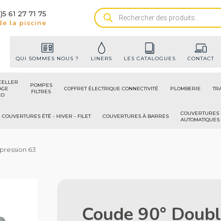
)5 61 27 71 75
Recherche
e la piscine
de
produits
QUI SOMMES NOUS ?
LINERS
LES CATALOGUES
CONTACT
CELLER
POMPES
AGE
COFFRET ÉLECTRIQUE CONNECTIVITÉ
PLOMBERIE
TR
FILTRES
ÉO
COUVERTURES
COUVERTURES ÉTÉ - HIVER - FILET
COUVERTURES À BARRES
AUTOMATIQUES
ression 63
Coude 90° Doubl