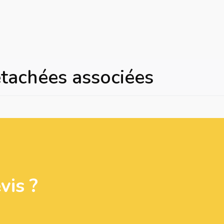
étachées associées
is ?