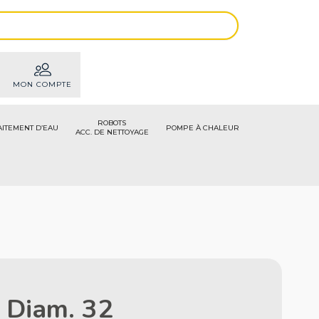
MON COMPTE
ROBOTS
AITEMENT D’EAU
POMPE À CHALEUR
ACC. DE NETTOYAGE
r Diam. 32