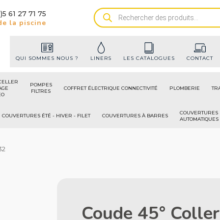
)5 61 27 71 75
Recherche
e la piscine
de
produits
QUI SOMMES NOUS ?
LINERS
LES CATALOGUES
CONTACT
CELLER
POMPES
AGE
COFFRET ÉLECTRIQUE CONNECTIVITÉ
PLOMBERIE
TR
FILTRES
ÉO
COUVERTURES
COUVERTURES ÉTÉ - HIVER - FILET
COUVERTURES À BARRES
AUTOMATIQUES
32
Coude 45° Colle