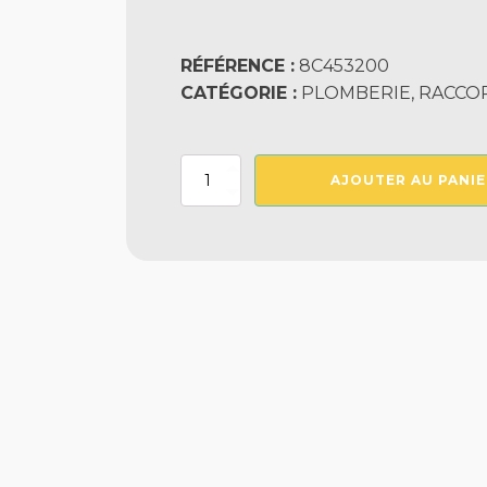
RÉFÉRENCE :
8C453200
CATÉGORIE :
PLOMBERIE, RACCO
quantité
AJOUTER AU PANIE
de
Coude
45°
Coller
Diam.
32