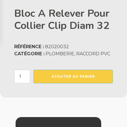
Bloc A Relever Pour
Collier Clip Diam 32
RÉFÉRENCE :
82020032
CATÉGORIE :
PLOMBERIE, RACCORD PVC
quantité
AJOUTER AU PANIER
de
Bloc
A
Relever
Pour
Collier
Clip
Diam
32