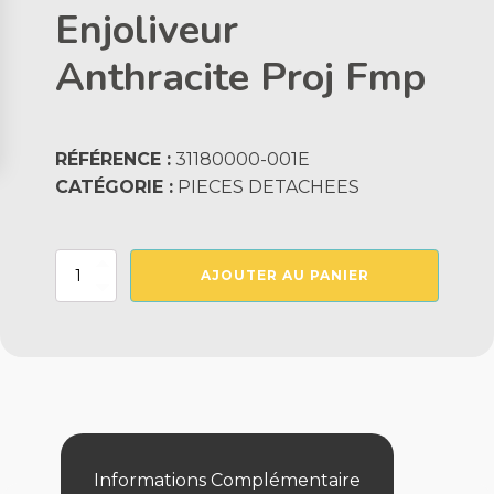
Enjoliveur
Anthracite Proj Fmp
RÉFÉRENCE :
31180000-001E
CATÉGORIE :
PIECES DETACHEES
quantité
AJOUTER AU PANIER
de
Enjoliveur
Anthracite
Proj
Fmp
Informations Complémentaire