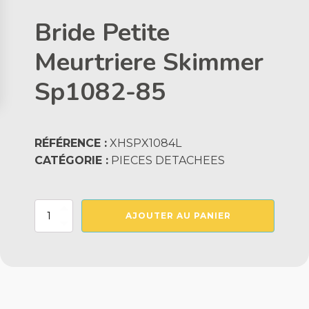
Bride Petite
Meurtriere Skimmer
Sp1082-85
RÉFÉRENCE :
XHSPX1084L
CATÉGORIE :
PIECES DETACHEES
quantité
AJOUTER AU PANIER
de
Bride
Petite
Meurtriere
Skimmer
Sp1082-
85