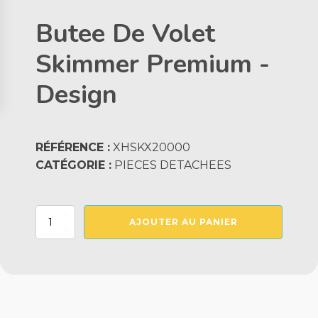
Butee De Volet
Skimmer Premium -
Design
RÉFÉRENCE :
XHSKX20000
CATÉGORIE :
PIECES DETACHEES
quantité
AJOUTER AU PANIER
de
Butee
De
Volet
Skimmer
Premium
-