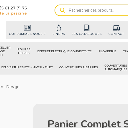
)5 61 27 71 75
Recherche
e la piscine
de
produits
QUI SOMMES NOUS ?
LINERS
LES CATALOGUES
CONTACT
CELLER
POMPES
AGE
COFFRET ÉLECTRIQUE CONNECTIVITÉ
PLOMBERIE
TR
FILTRES
ÉO
COUVERTURES
COUVERTURES ÉTÉ - HIVER - FILET
COUVERTURES À BARRES
AUTOMATIQUES
m - Design
Panier Complet 