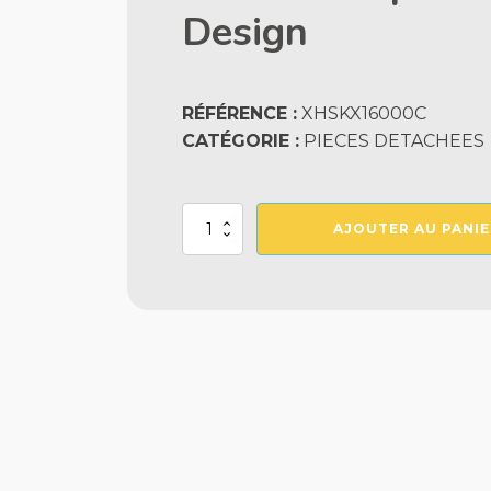
Design
RÉFÉRENCE :
XHSKX16000C
CATÉGORIE :
PIECES DETACHEES
quantité
AJOUTER AU PANIE
de
Panier
Complet
Skimmer
Premium
-
Design