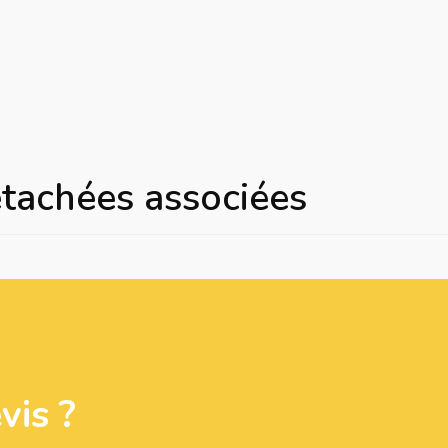
étachées associées
is ?