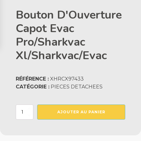
Bouton D'Ouverture
Capot Evac
Pro/Sharkvac
Xl/Sharkvac/Evac
RÉFÉRENCE :
XHRCX97433
CATÉGORIE :
PIECES DETACHEES
quantité
AJOUTER AU PANIER
de
Bouton
D'Ouverture
Capot
Evac