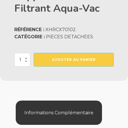
Filtrant Aqua-Vac
RÉFÉRENCE :
XHRCX70102
CATÉGORIE :
PIECES DETACHEES
quantité
AJOUTER AU PANIER
de
Support
Element
Filtrant
Aqua-
Vac
Informations Complémentaire