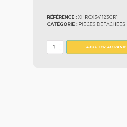
RÉFÉRENCE :
XHRCX341123GR1
CATÉGORIE :
PIECES DETACHEES
quantité
AJOUTER AU PANIE
de
ENJOLIVEUR
GRIS
1
AQUA-
VAC
500