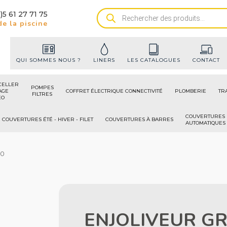
)5 61 27 71 75
Recherche
e la piscine
de
produits
QUI SOMMES NOUS ?
LINERS
LES CATALOGUES
CONTACT
CELLER
POMPES
AGE
COFFRET ÉLECTRIQUE CONNECTIVITÉ
PLOMBERIE
TR
FILTRES
ÉO
COUVERTURES
COUVERTURES ÉTÉ - HIVER - FILET
COUVERTURES À BARRES
AUTOMATIQUES
00
ENJOLIVEUR GR