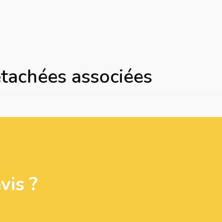
étachées associées
is ?