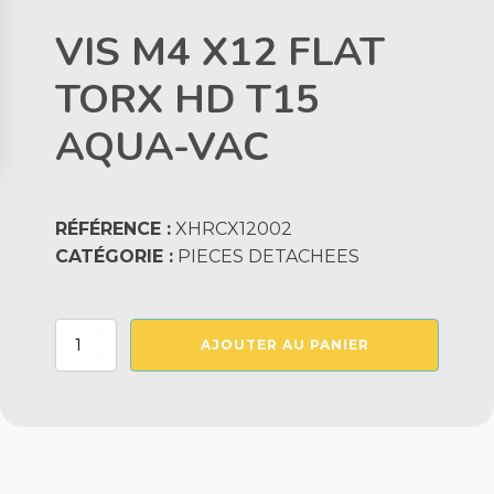
VIS M4 X12 FLAT
TORX HD T15
AQUA-VAC
RÉFÉRENCE :
XHRCX12002
CATÉGORIE :
PIECES DETACHEES
quantité
AJOUTER AU PANIER
de
VIS
M4
X12
FLAT
TORX
HD