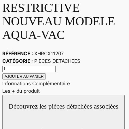
RESTRICTIVE
NOUVEAU MODELE
AQUA-VAC
RÉFÉRENCE :
XHRCX11207
CATÉGORIE :
PIECES DETACHEES
quantité
de
AJOUTER AU PANIER
PLAQUE
Informations Complémentaire
RESTRICTIVE
Les + du produit
NOUVEAU
Découvrez les pièces détachées associées
MODELE
AQUA-
VAC