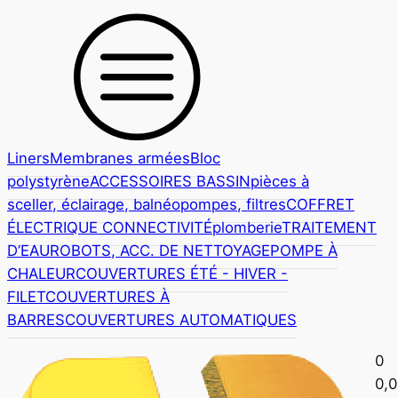
Liners
Membranes armées
Bloc
polystyrène
ACCESSOIRES BASSIN
pièces à
sceller,
éclairage, balnéo
pompes, filtres
COFFRET
ÉLECTRIQUE CONNECTIVITÉ
plomberie
TRAITEMENT
D’EAU
ROBOTS, ACC. DE NETTOYAGE
POMPE À
CHALEUR
COUVERTURES ÉTÉ - HIVER -
FILET
COUVERTURES À
BARRES
COUVERTURES AUTOMATIQUES
0
0,