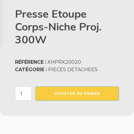
Presse Etoupe
Corps-Niche Proj.
300W
RÉFÉRENCE :
XHPRX20020
CATÉGORIE :
PIECES DETACHEES
quantité
AJOUTER AU PANIER
de
Presse
Etoupe
Corps-
Niche
Proj.
300W