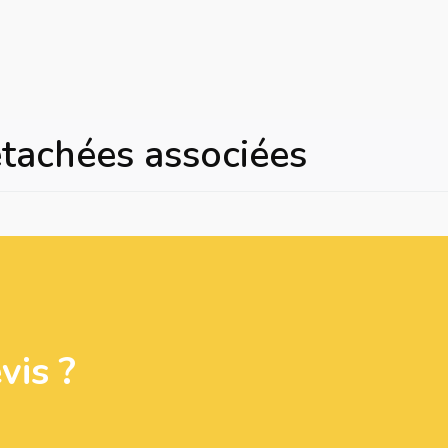
étachées associées
is ?