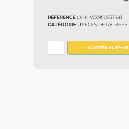
RÉFÉRENCE :
XHHWX950531188
CATÉGORIE :
PIECES DETACHEES
quantité
AJOUTER AU PANIE
de
Controleur
7
Segments
Pac