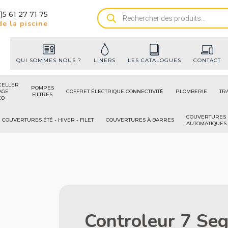
)5 61 27 71 75
Recherche
e la piscine
de
produits
QUI SOMMES NOUS ?
LINERS
LES CATALOGUES
CONTACT
CELLER
POMPES
AGE
COFFRET ÉLECTRIQUE CONNECTIVITÉ
PLOMBERIE
TR
FILTRES
ÉO
COUVERTURES
COUVERTURES ÉTÉ - HIVER - FILET
COUVERTURES À BARRES
AUTOMATIQUES
Controleur 7 Se