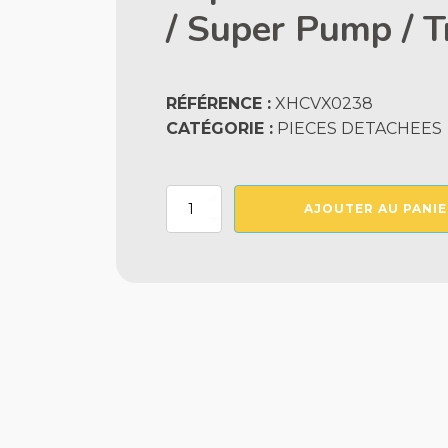
/ Super Pump / T
RÉFÉRENCE :
XHCVX0238
CATÉGORIE :
PIECES DETACHEES
quantité
AJOUTER AU PANIE
de
Capot
Ventilateur
Vs
Hng
Max-
Flo
Xl
/
Super
Pump
/