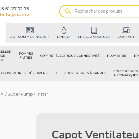
)5 61 27 71 75
Recherche
e la piscine
de
produits
QUI SOMMES NOUS ?
LINERS
LES CATALOGUES
CONTACT
CELLER
POMPES
AGE
COFFRET ÉLECTRIQUE CONNECTIVITÉ
PLOMBERIE
TR
FILTRES
ÉO
COUVERTURES
COUVERTURES ÉTÉ - HIVER - FILET
COUVERTURES À BARRES
AUTOMATIQUES
Xl / Super Pump / Tristar
Capot Ventilate