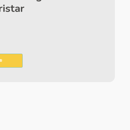
ristar
R