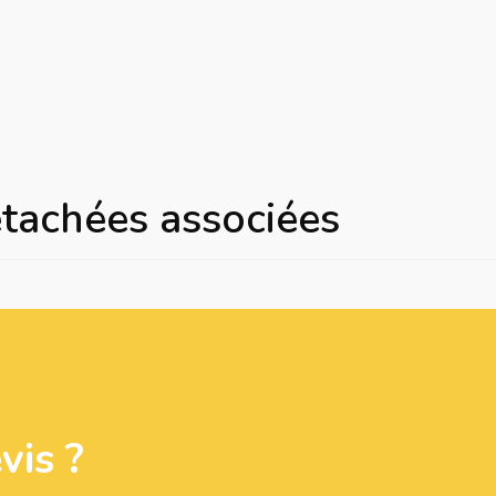
Tristar
étachées associées
is ?