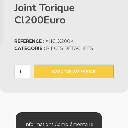
Joint Torique
Cl200Euro
RÉFÉRENCE :
XHCLX200K
CATÉGORIE :
PIECES DETACHEES
quantité
AJOUTER AU PANIER
de
Joint
Torique
Cl200Euro
Informations Complémentaire