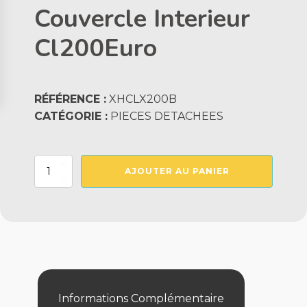
Couvercle Interieur
Cl200Euro
RÉFÉRENCE :
XHCLX200B
CATÉGORIE :
PIECES DETACHEES
quantité
AJOUTER AU PANIER
de
Couvercle
Interieur
Cl200Euro
Informations Complémentaire