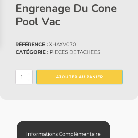
Engrenage Du Cone
Pool Vac
RÉFÉRENCE :
XHAXV070
CATÉGORIE :
PIECES DETACHEES
quantité
AJOUTER AU PANIER
de
Engrenage
Du
Cone
Pool
Vac
Informations Complémentaire