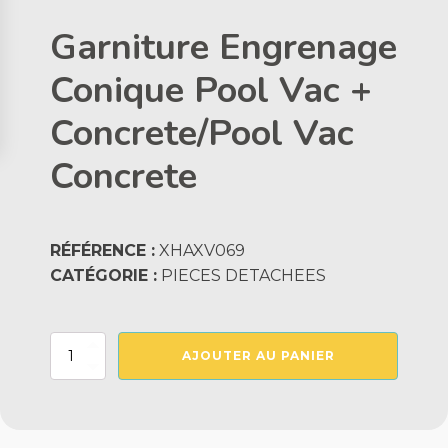
Garniture Engrenage
Conique Pool Vac +
Concrete/Pool Vac
Concrete
RÉFÉRENCE :
XHAXV069
CATÉGORIE :
PIECES DETACHEES
quantité
AJOUTER AU PANIER
de
Garniture
Engrenage
Conique
Pool