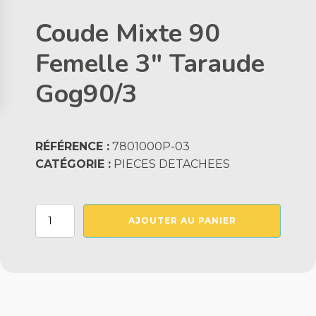
Coude Mixte 90
Femelle 3" Taraude
Gog90/3
RÉFÉRENCE :
7801000P-03
CATÉGORIE :
PIECES DETACHEES
quantité
AJOUTER AU PANIER
de
Coude
Mixte
90
Femelle
3"
Taraude