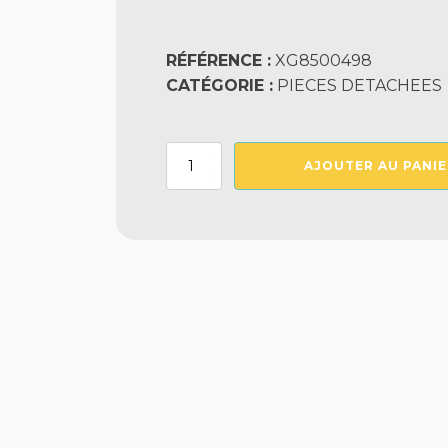
RÉFÉRENCE :
XG8500498
CATÉGORIE :
PIECES DETACHEES
quantité
AJOUTER AU PANIE
de
Ecrou
Pour
Sortie
De
Cable