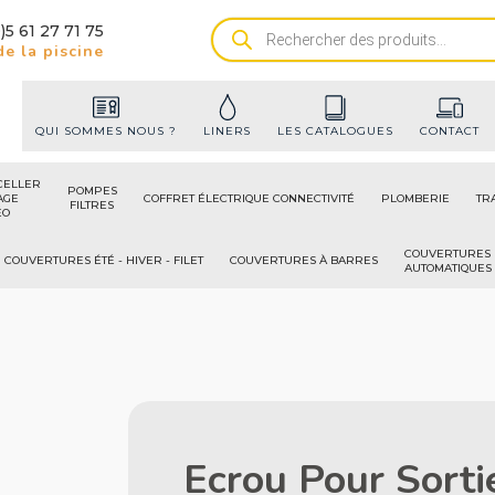
)5 61 27 71 75
Recherche
e la piscine
de
produits
QUI SOMMES NOUS ?
LINERS
LES CATALOGUES
CONTACT
CELLER
POMPES
AGE
COFFRET ÉLECTRIQUE CONNECTIVITÉ
PLOMBERIE
TR
FILTRES
ÉO
COUVERTURES
COUVERTURES ÉTÉ - HIVER - FILET
COUVERTURES À BARRES
AUTOMATIQUES
Ecrou Pour Sorti