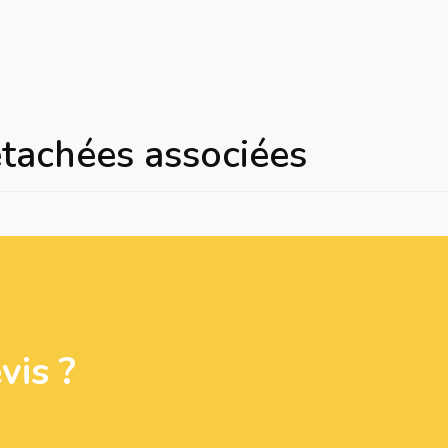
étachées associées
is ?