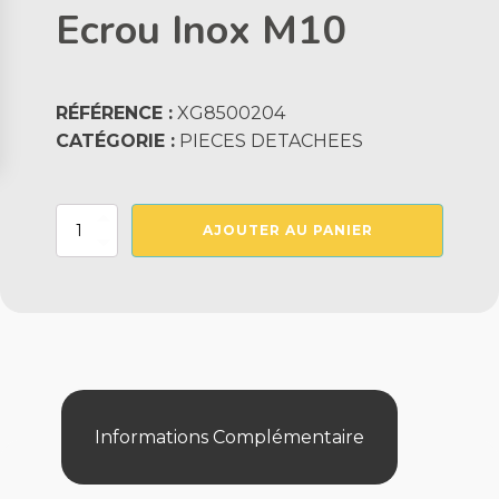
Ecrou Inox M10
RÉFÉRENCE :
XG8500204
CATÉGORIE :
PIECES DETACHEES
quantité
AJOUTER AU PANIER
de
Ecrou
Inox
M10
Informations Complémentaire