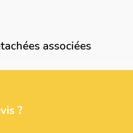
étachées associées
is ?