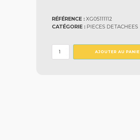
RÉFÉRENCE :
XG05111112
CATÉGORIE :
PIECES DETACHEES
quantité
AJOUTER AU PANIE
de
Ecrou
Alternatif
Pour
Sortie
De
Cable