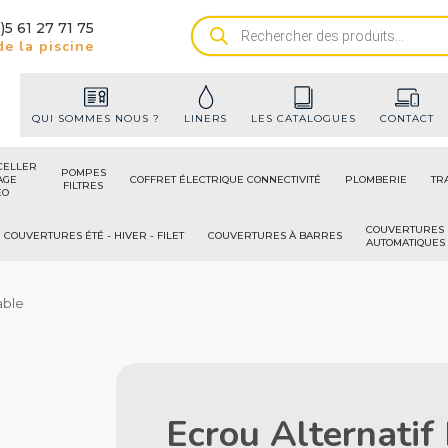
)5 61 27 71 75
Recherche
e la piscine
de
produits
QUI SOMMES NOUS ?
LINERS
LES CATALOGUES
CONTACT
CELLER
POMPES
AGE
COFFRET ÉLECTRIQUE CONNECTIVITÉ
PLOMBERIE
TR
FILTRES
ÉO
COUVERTURES
COUVERTURES ÉTÉ - HIVER - FILET
COUVERTURES À BARRES
AUTOMATIQUES
able
Ecrou Alternatif