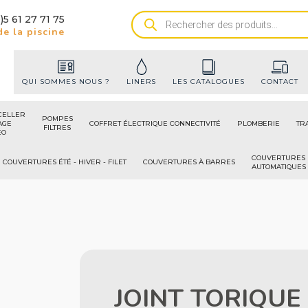
)5 61 27 71 75
Recherche
e la piscine
de
produits
QUI SOMMES NOUS ?
LINERS
LES CATALOGUES
CONTACT
CELLER
POMPES
AGE
COFFRET ÉLECTRIQUE CONNECTIVITÉ
PLOMBERIE
TR
FILTRES
ÉO
COUVERTURES
COUVERTURES ÉTÉ - HIVER - FILET
COUVERTURES À BARRES
AUTOMATIQUES
JOINT TORIQUE