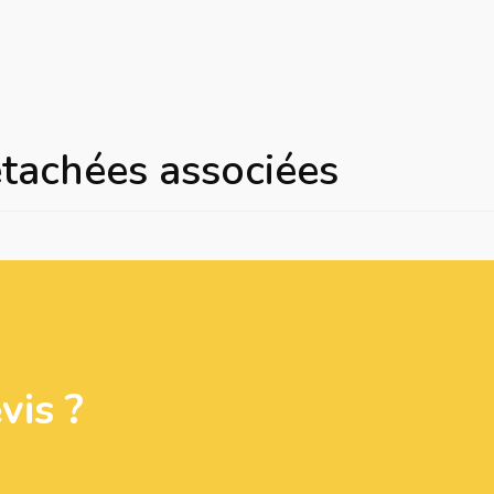
étachées associées
is ?