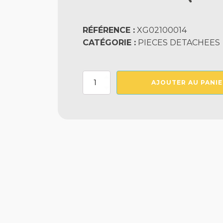
RÉFÉRENCE :
XG02100014
CATÉGORIE :
PIECES DETACHEES
quantité
AJOUTER AU PANIE
de
JOINT
TORIQUE
DIAM
55-
5
MM