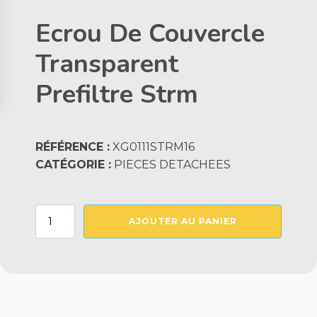
Ecrou De Couvercle
Transparent
Prefiltre Strm
RÉFÉRENCE :
XG0111STRM16
CATÉGORIE :
PIECES DETACHEES
quantité
AJOUTER AU PANIER
de
Ecrou
De
Couvercle
Transparent
Prefiltre
Strm